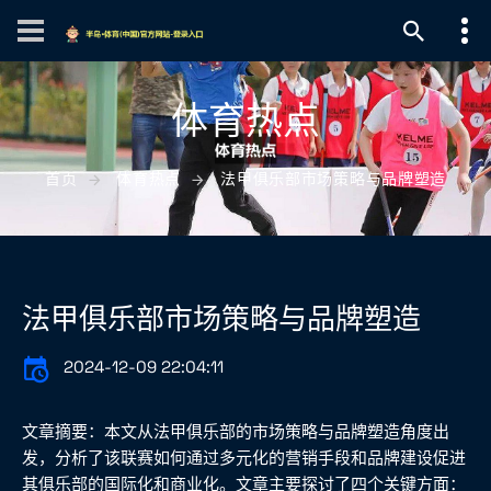
体育热点
首页
体育热点
法甲俱乐部市场策略与品牌塑造
法甲俱乐部市场策略与品牌塑造
2024-12-09 22:04:11
文章摘要：本文从法甲俱乐部的市场策略与品牌塑造角度出
发，分析了该联赛如何通过多元化的营销手段和品牌建设促进
其俱乐部的国际化和商业化。文章主要探讨了四个关键方面：