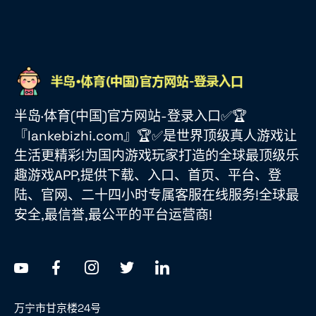
半岛·体育(中国)官方网站-登录入口✅🏆
『lankebizhi.com』🏆✅是世界顶级真人游戏让
生活更精彩!为国内游戏玩家打造的全球最顶级乐
趣游戏APP,提供下载、入口、首页、平台、登
陆、官网、二十四小时专属客服在线服务!全球最
安全,最信誉,最公平的平台运营商!
万宁市甘京楼24号