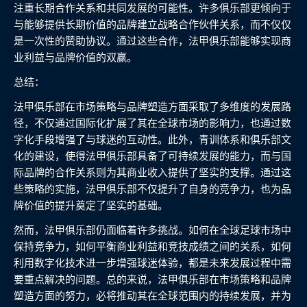
注重长期合作关系和共同发展的可能性。许多俱乐部更倾向于
与能够提供长期价值的品牌建立战略合作伙伴关系，而不仅仅
是一次性的赞助协议。通过这些合作，法甲俱乐部能够实现商
业利益与品牌价值的双赢。
总结：
法甲俱乐部在市场策略与品牌塑造方面采取了多维度的发展路
径，不仅通过国际化扩展了其在全球市场的影响力，也通过数
字化手段增强了与球迷的互动性。此外，青训体系和俱乐部文
化的建设，使得法甲俱乐部具备了可持续发展的能力，而与国
际品牌的合作关系则为其商业收入提供了坚实的支撑。通过这
些策略的实施，法甲俱乐部不仅提升了自身的竞争力，也为品
牌价值的提升奠定了坚实的基础。
然而，法甲俱乐部仍面临着许多挑战。如何在全球足球市场中
保持竞争力，如何平衡商业利益和竞技成绩之间的关系，如何
利用数字化技术进一步增强球迷体验，都是未来发展过程中需
要重点解决的问题。总的来说，法甲俱乐部在市场策略和品牌
塑造方面的努力，必将推动其在全球范围内的持续发展，并为